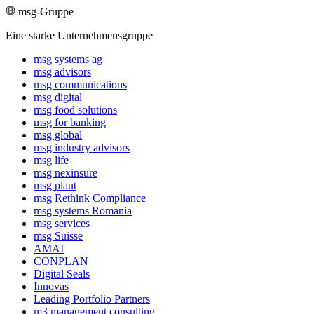
msg-Gruppe
Eine starke Unternehmensgruppe
msg systems ag
msg advisors
msg commu­ni­ca­tions
msg digital
msg food solutions
msg for banking
msg global
msg industry advisors
msg life
msg nexinsure
msg plaut
msg Rethink Compli­ance
msg systems Romania
msg services
msg Suisse
AMAI
CONPLAN
Digital Seals
Innovas
Leading Port­folio Partners
m3 manage­ment consul­ting