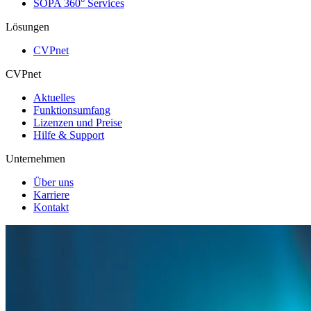
SOPA 360° Services
Lösungen
CVPnet
CVPnet
Aktuelles
Funktionsumfang
Lizenzen und Preise
Hilfe & Support
Unternehmen
Über uns
Karriere
Kontakt