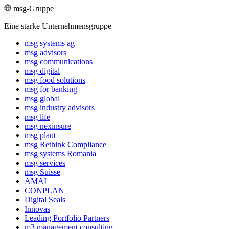
msg-Gruppe
Eine starke Unternehmensgruppe
msg systems ag
msg advisors
msg commu­ni­ca­tions
msg digital
msg food solutions
msg for banking
msg global
msg industry advisors
msg life
msg nexinsure
msg plaut
msg Rethink Compli­ance
msg systems Romania
msg services
msg Suisse
AMAI
CONPLAN
Digital Seals
Innovas
Leading Port­folio Partners
m3 manage­ment consul­ting