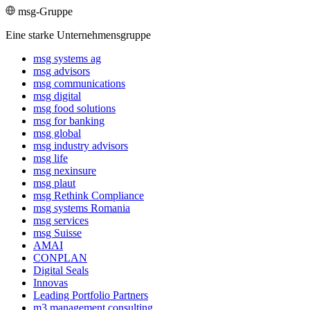
msg-Gruppe
Eine starke Unternehmensgruppe
msg systems ag
msg advisors
msg commu­ni­ca­tions
msg digital
msg food solutions
msg for banking
msg global
msg industry advisors
msg life
msg nexinsure
msg plaut
msg Rethink Compli­ance
msg systems Romania
msg services
msg Suisse
AMAI
CONPLAN
Digital Seals
Innovas
Leading Port­folio Partners
m3 manage­ment consul­ting