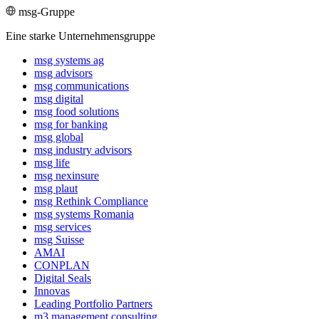
msg-Gruppe
Eine starke Unternehmensgruppe
msg systems ag
msg advisors
msg commu­ni­ca­tions
msg digital
msg food solutions
msg for banking
msg global
msg industry advisors
msg life
msg nexinsure
msg plaut
msg Rethink Compli­ance
msg systems Romania
msg services
msg Suisse
AMAI
CONPLAN
Digital Seals
Innovas
Leading Port­folio Partners
m3 manage­ment consul­ting