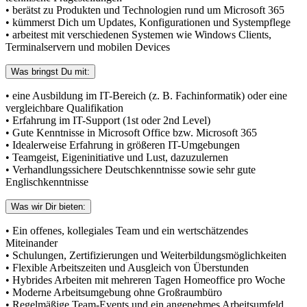
• berätst zu Produkten und Technologien rund um Microsoft 365
• kümmerst Dich um Updates, Konfigurationen und Systempflege
• arbeitest mit verschiedenen Systemen wie Windows Clients,
Terminalservern und mobilen Devices
Was bringst Du mit:
• eine Ausbildung im IT-Bereich (z. B. Fachinformatik) oder eine
vergleichbare Qualifikation
• Erfahrung im IT-Support (1st oder 2nd Level)
• Gute Kenntnisse in Microsoft Office bzw. Microsoft 365
• Idealerweise Erfahrung in größeren IT-Umgebungen
• Teamgeist, Eigeninitiative und Lust, dazuzulernen
• Verhandlungssichere Deutschkenntnisse sowie sehr gute
Englischkenntnisse
Was wir Dir bieten:
• Ein offenes, kollegiales Team und ein wertschätzendes
Miteinander
• Schulungen, Zertifizierungen und Weiterbildungsmöglichkeiten
• Flexible Arbeitszeiten und Ausgleich von Überstunden
• Hybrides Arbeiten mit mehreren Tagen Homeoffice pro Woche
• Moderne Arbeitsumgebung ohne Großraumbüro
• Regelmäßige Team-Events und ein angenehmes Arbeitsumfeld