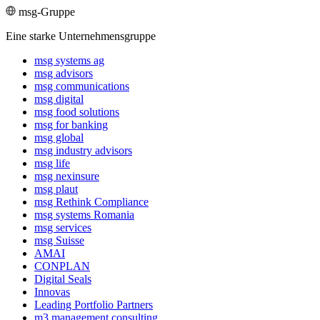
msg-Gruppe
Eine starke Unternehmensgruppe
msg systems ag
msg advisors
msg commu­ni­ca­tions
msg digital
msg food solutions
msg for banking
msg global
msg industry advisors
msg life
msg nexinsure
msg plaut
msg Rethink Compli­ance
msg systems Romania
msg services
msg Suisse
AMAI
CONPLAN
Digital Seals
Innovas
Leading Port­folio Partners
m3 manage­ment consul­ting